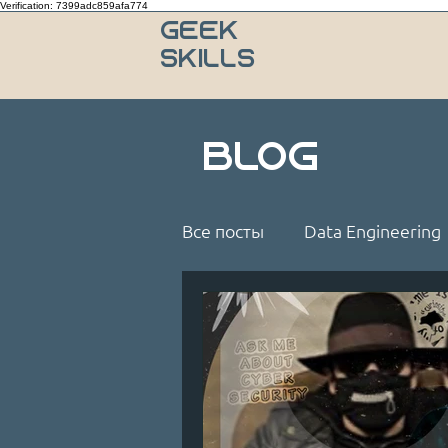
Verification: 7399adc859afa774
Geek
Skills
BLOG
Все посты
Data Engineering
CyberSecurity
Data Bac