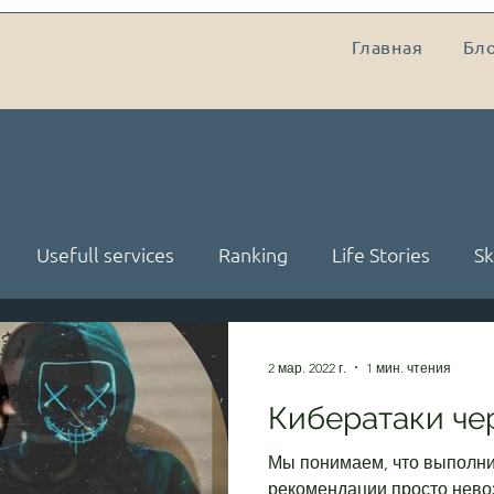
Главная
Бл
Usefull services
Ranking
Life Stories
Sk
kup
Безымянная рубрика
HardSkills
MetaS
2 мар. 2022 г.
1 мин. чтения
Кибератаки чер
Мы понимаем, что выполни
рекомендации просто нев