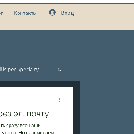
Вход
ог
Контакты
ills per Specialty
kills
ез эл. почту
ть сразу все наши
озможно. Но напоминаем