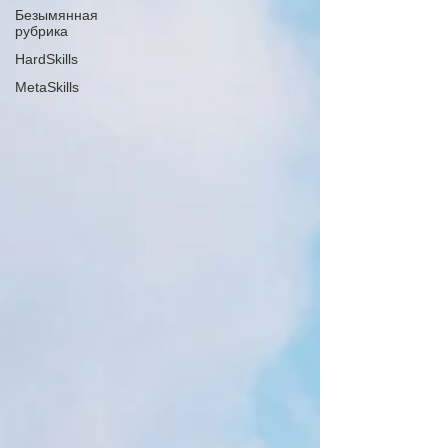
Безымянная
рубрика
HardSkills
MetaSkills