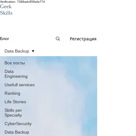
Verification: 7399adc859afa774
Geek
Skills
BLOG
Регистрация
Блог
Data Backup
Все посты
Data
Engineering
Usefull services
Ranking
Life Stories
Skills per
Specialty
CyberSecurity
Data Backup