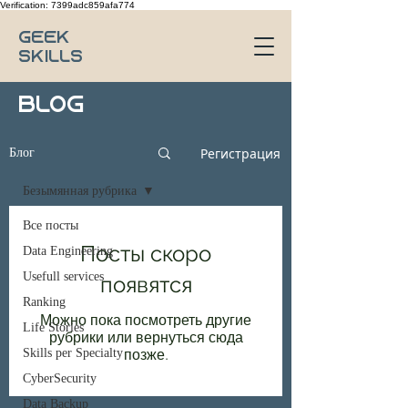
Verification: 7399adc859afa774
Geek
Skills
BLOG
Регистрация
Блог
Безымянная рубрика
Все посты
Посты скоро
Data Engineering
Usefull services
появятся
Ranking
Можно пока посмотреть другие
Life Stories
рубрики или вернуться сюда
Skills per Specialty
позже.
CyberSecurity
Data Backup