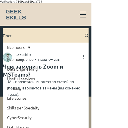
Verification: 7399adc859afa774
Geek
Skills
Пост
Все посты
GeekSkills
Все посты
1 апр. 2022 г.
1 мин. чтения
Чем заменить Zoom и
Data Engineering
MSTeams?
Usefull services
Мы прочитали множество статей по 
поводу вариантов замены (вы конечно 
Ranking
тоже). 
Life Stories
Skills per Specialty
CyberSecurity
Data Backup